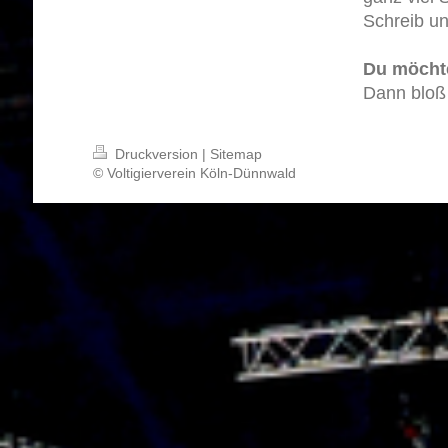
Schreib un
Du möchte
Dann bloß 
Druckversion
|
Sitemap
© Voltigierverein Köln-Dünnwald