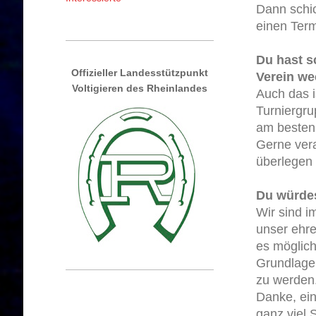
Dann schic
einen Term
Du hast s
Offizieller Landesstützpunkt
Verein w
Voltigieren des Rheinlandes
Auch das i
Turniergru
am besten
Gerne vera
überlegen 
Du würdes
Wir sind i
unser ehre
es möglich
Grundlagen
zu werden.
Danke, ein
ganz viel